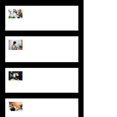
Foco no idioma: Dicas para
aprender inglês mais rápido
Você só usa 10% do cérebro?
Pode aprender idiomas
dormindo? Conheça 6 mitos
sobre a mente
Inédita há quase sete décadas,
tradução de Mario Quintana para
"O Pequeno Príncipe" é publ
Inglês é idioma mais requisitado
para tradução simultânea