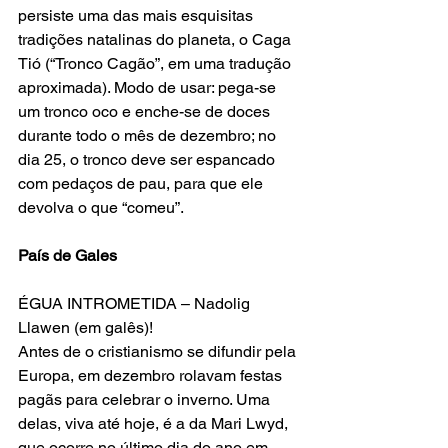
persiste uma das mais esquisitas 
tradições natalinas do planeta, o Caga 
Tió (“Tronco Cagão”, em uma tradução 
aproximada). Modo de usar: pega-se 
um tronco oco e enche-se de doces 
durante todo o mês de dezembro; no 
dia 25, o tronco deve ser espancado 
com pedaços de pau, para que ele 
devolva o que “comeu”.
País de Gales
ÉGUA INTROMETIDA – Nadolig 
Llawen (em galês)!
Antes de o cristianismo se difundir pela 
Europa, em dezembro rolavam festas 
pagãs para celebrar o inverno. Uma 
delas, viva até hoje, é a da Mari Lwyd, 
que ocorre no último dia do ano em 