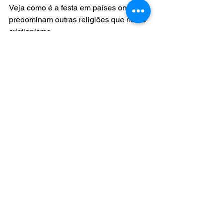
Veja como é a festa em países onde 
predominam outras religiões que não o 
cristianismo
CHINA – Sheng Tan Kuai Loh! (em 
mandarim)
Os cristãos decoram sua casa com 
lanternas de papel, flores e árvores
de Natal. E as crianças também 
penduram meias para os presentes do 
Papai Noel. O Bom Velhinho é 
chamado de Dun Lhe dao Ren, que 
significa “Velho Natal”.
ÍNDIA – Shub Naya Baras! (em hindi)
Os indianos celebram o nascimento de 
Jesus decorando plantas nativas do 
país, como a bananeira e a mangueira. 
Além disso, enfeitam a casa toda com 