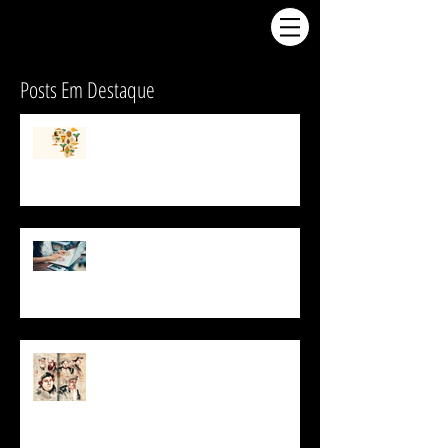
Posts Em Destaque
Por que a África não é
desenvolvida economicamente?
USP oferece curso online gratuito
para aprender italiano
O que foi a Reforma
Protestante?