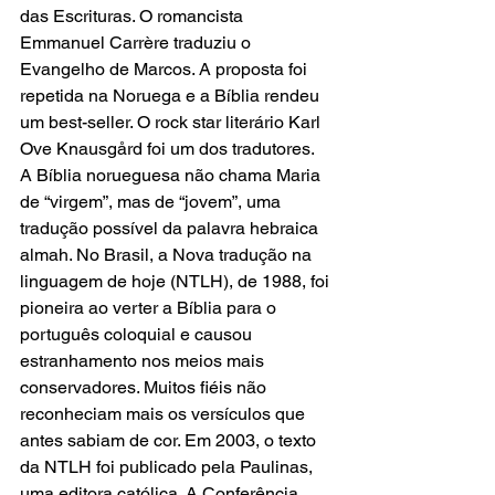
das Escrituras. O romancista 
Emmanuel Carrère traduziu o 
Evangelho de Marcos. A proposta foi 
repetida na Noruega e a Bíblia rendeu 
um best-seller. O rock star literário Karl 
Ove Knausgård foi um dos tradutores.  
A Bíblia norueguesa não chama Maria 
de “virgem”, mas de “jovem”, uma 
tradução possível da palavra hebraica 
almah. No Brasil, a Nova tradução na 
linguagem de hoje (NTLH), de 1988, foi 
pioneira ao verter a Bíblia para o 
português coloquial e causou 
estranhamento nos meios mais 
conservadores. Muitos fiéis não 
reconheciam mais os versículos que 
antes sabiam de cor. Em 2003, o texto 
da NTLH foi publicado pela Paulinas, 
uma editora católica. A Conferência 