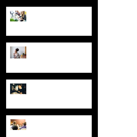
Foco no idioma: Dicas para
aprender inglês mais rápido
Você só usa 10% do cérebro?
Pode aprender idiomas
dormindo? Conheça 6 mitos
sobre a mente
Inédita há quase sete décadas,
tradução de Mario Quintana para
"O Pequeno Príncipe" é publ
Inglês é idioma mais requisitado
para tradução simultânea