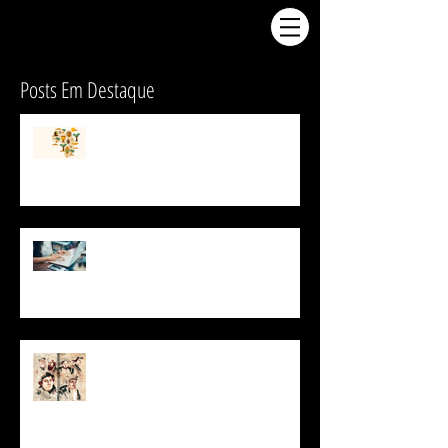
Posts Em Destaque
Por que a África não é
desenvolvida economicamente?
USP oferece curso online gratuito
para aprender italiano
O que foi a Reforma
Protestante?