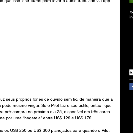
o que isso: estruturas para levar o áudio traduzido via app 
Fo
in
S
z seus próprios fones de ouvido sem fio, de maneira que a 
pode mesmo vingar. Se o Pilot faz o seu estilo, então fique 
ra pré-compra no próximo dia 25, disponível em três cores: 
uma por uma “bagatela” entre US$ 129 e US$ 179.
ue os US$ 250 ou US$ 300 planejados para quando o Pilot 