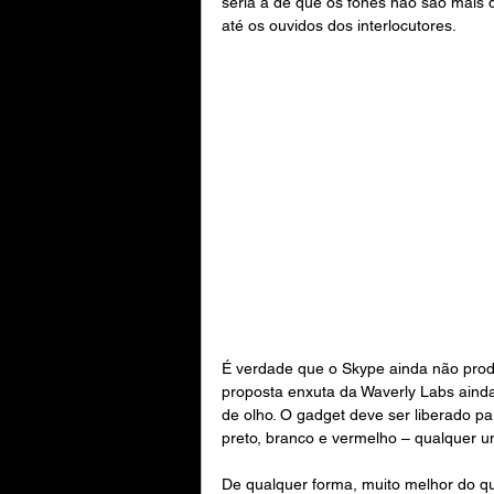
seria a de que os fones não são mais d
até os ouvidos dos interlocutores.
É verdade que o Skype ainda não produ
proposta enxuta da Waverly Labs ainda 
de olho. O gadget deve ser liberado pa
preto, branco e vermelho – qualquer 
De qualquer forma, muito melhor do q