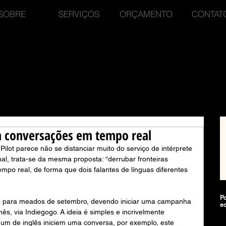
SOBRE
SERVIÇOS
ORÇAMENTO
CONTAT
m conversações em tempo real
Pilot parece não se distanciar muito do serviço de intérprete 
nal, trata-se da mesma proposta: “derrubar fronteiras 
empo real, de forma que dois falantes de línguas diferentes 
Po
o para meados de setembro, devendo iniciar uma campanha 
e
s, via Indiegogo. A ideia é simples e incrivelmente 
 um de inglês iniciem uma conversa, por exemplo, este 