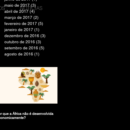
maio de 2017
(3)
3 posts
OS
NOTÍCIAS
abril de 2017
(4)
4 posts
março de 2017
(2)
2 posts
fevereiro de 2017
(5)
5 posts
janeiro de 2017
(1)
1 post
dezembro de 2016
(3)
3 posts
outubro de 2016
(3)
3 posts
setembro de 2016
(5)
5 posts
agosto de 2016
(1)
1 post
r que a África não é desenvolvida
conomicamente?