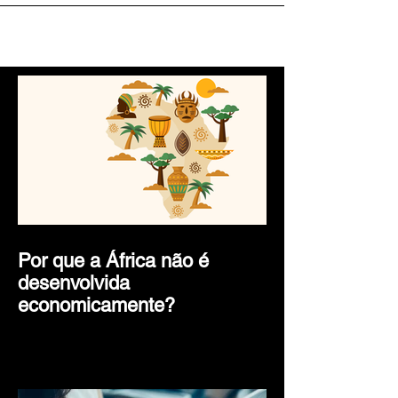
A cada 14 dias morre um idioma
Nos últimos 10 anos mais de 100 línguas
desapareceram Tommy George, que morreu em
julho, era o último falante de awu laya, uma
língua...