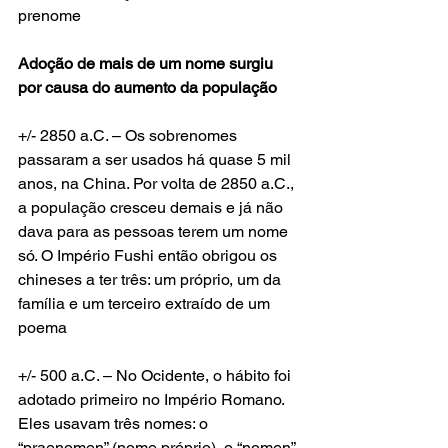
prenome
Adoção de mais de um nome surgiu 
por causa do aumento da população
+/- 2850 a.C. – Os sobrenomes 
passaram a ser usados há quase 5 mil 
anos, na China. Por volta de 2850 a.C., 
a população cresceu demais e já não 
dava para as pessoas terem um nome 
só. O Império Fushi então obrigou os 
chineses a ter três: um próprio, um da 
família e um terceiro extraído de um 
poema
+/- 500 a.C. – No Ocidente, o hábito foi 
adotado primeiro no Império Romano. 
Eles usavam três nomes: o 
“praenomen” (nome próprio), o “nomen” 