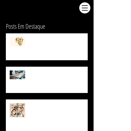
Posts Em Destaque
Por que a África não é
desenvolvida economicamente?
USP oferece curso online gratuito
para aprender italiano
O que foi a Reforma
Protestante?