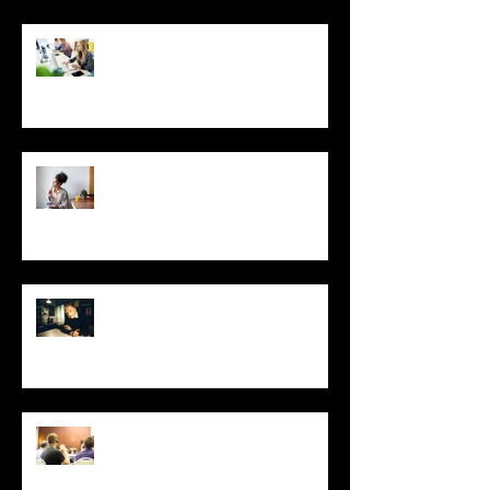
Foco no idioma: Dicas para
aprender inglês mais rápido
Você só usa 10% do cérebro?
Pode aprender idiomas
dormindo? Conheça 6 mitos
sobre a mente
Inédita há quase sete décadas,
tradução de Mario Quintana para
"O Pequeno Príncipe" é publ
Inglês é idioma mais requisitado
para tradução simultânea