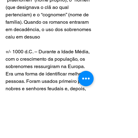
(que designava o clã ao qual 
pertenciam) e o “cognomen” (nome de 
família). Quando os romanos entraram 
em decadência, o uso dos sobrenomes 
caiu em desuso
+/- 1000 d.C. – Durante a Idade Média, 
com o crescimento da população, os 
sobrenomes ressurgiram na Europa. 
Era uma forma de identificar melhor as 
pessoas. Foram usados primeiro por 
nobres e senhores feudais e, depois, 
por comerciantes e plebeus. O mais 
comum eram os sobrenomes 
patronímicos, que fazem referência ao 
nome do pai (saiba mais na pág. 32)
+/- 1500 d.C. – No Brasil, os 